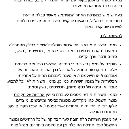
בניגוד לאמור בתקנון בקשר עם האתר והשירותים בו, ובזה הוצאת
דיבה כנגד האתר או מי מעובדיו.
בעת שימוש במערכת האתר המשתמש מאשר קבלת הודעת
במסרונים ובדוא" ל, הנוגעות לבקשת השירות והמוצרים הנלווים
לשירות שביקשת באתר.
לתשומת לבך
מזמין השירות מודע כי חל איסור מוחלט להשאיר כחלק מהתכולה
המועברת את הפרטים הבאים: כסף מזומן , תכשיטים , נשק ,
סמים ודברי ערך יקרים.
מוסכם על מזמין השירות כי במידה והושארו בכל זאת פריטים
אלה בתוך קרטוני התכולה ו/או בכל דרך אחרת, האחריות על
אובדנם ו/ או היעלמם ו/ או טענה לגנבתם תהיה על אחריותו
הבלעדית של מזמין השירות. כמו כן, מזמין השירות לא יוכל לתבוע
אובדן או גניבה של כסף מזומן, תכשיטים , נשק וסמים.
מזמין השירות מודע ומסכים לעובדה כי אין
אחריות על תקינות
מוצרי חשמל, כגון מקררים, מכונות כביסה ומייבשים, מוצרים
אלקטרוניים, טלוויזיות, ואחרים
אשר נפגעו ו/ או הפכו תקולים עקב
תזוזתם בהובלה.
על מזמין השירות חלה חובה לערוך בדיקה של כל הרהיטים ומוצרי
החשמל לפני תחילת ההובלה וכן עם סיומה ביחד עם מנהל צוות