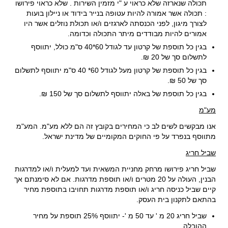
תכולה שנארזה שלא כראוי ע "י מזמין השירות . שלא כראוי פירושו
: תכולה אשר אמורה להיות עטופה בנייר בידוד או ניילון בועות
לצורך מיגון, לפני הכנסתה לארגזים ו/או תכולת נוזלים אשר היו
אמורים להיות מבודדים מיתר התכולה וכדומה.
בגין כל תוספת של
קרטון עד לגודל 60*40 ס"מ
כולל, יתווסף
לתשלום סך של
20
₪
.
בגין כל תוספת של
קרטון מעל לגודל 60* 40 ס"מ
יתווסף לתשלום
סך של
50
₪
.
בגין כל תוספת של
באלה
יתווסף לתשלום סך של
150
₪
.
מע"מ
אנו מבקשים לשים לב כי המחירים בקובץ זה הם ללא מע"מ. המע"מ
מתווסף בנפרד על פי החוקים המקומיים של מדינת ישראל.
שביל חריג
שביל חריג פירושו מרחק מחניית המשאית ועד למעלית ו/או למדרגות
הבנין, העולה על 20 מטרים ו/או תוספת מדרגות. אם לא סימנתם אך
קיים שביל כניסה חריג ו/או תוספת מדרגות תחויבו בתוספת מחיר
בהתאם לתקנון בית העסק.
שביל חריג 20 מ ' עד 50 מ '- יתווסף 25% תוספת על מחיר
ההובלה.