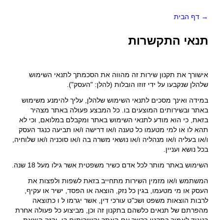
→ דף הבית
תנאי התקשרות
אישורך את תקנון שירות זה מהווה את הסכמתך לתנאי השימוש
שלהלן שנקבעו על ידי זוזו הובלות
(להלן: "
העסק
").
במידה ואינך מסכים לתנאי השימוש שלהלן, עליך להימנע משימוש
באתר ובשירותים המוצעים בו. כל המבצע פעולה באתר מצהיר
בזאת, כי הוא מודע לתנאי השימוש באתר ומקבלם במלואם, וכי לא
תהא לו או למי מטעמו כל טענה ו/או דרישה ו/או תביעה כנגד העסק
ו/או בעליה ו/או מנהליה ו/או נושאי משרה בה ו/או סוכניה ו/או שלוחיה,
בכל נושא ועניין.
השימוש באתר מותר לכל אדם כשיר משפטית אשר גילו מעל 18 שנה.
המשתמש ו/או מזמין השירות מתחייב בזאת לשפות ולפצות את
העסק או מי מטעמו, בגין כל נזק, הוצאה או הפסד, ישיר או עקיף,
לרבות הוצאות משפט ושכ"ט עורכי דין, אשר יגרמו ל ו כתוצאה
מהפרתם של תנאים כלשהם בתקנון זה וכן, מביצוע כל פעולה אחרת