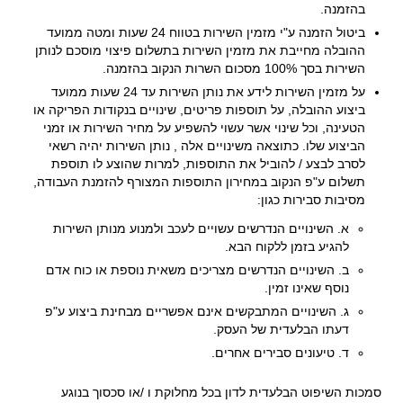
בהזמנה.
ביטול הזמנה ע"י מזמין השירות בטווח 24 שעות ומטה ממועד
ההובלה מחייבת את מזמין השירות בתשלום פיצוי מוסכם לנותן
השירות בסך 100% מסכום השרות הנקוב בהזמנה.
על מזמין השירות לידע את נותן השירות עד 24 שעות ממועד
ביצוע ההובלה, על תוספות פריטים, שינויים בנקודות הפריקה או
הטעינה, וכל שינוי אשר עשוי להשפיע על מחיר השירות או זמני
הביצוע שלו. כתוצאה משינויים אלה , נותן השירות יהיה רשאי
לסרב לבצע / להוביל את התוספות, למרות שהוצע לו תוספת
תשלום ע"פ הנקוב במחירון התוספות המצורף להזמנת העבודה,
מסיבות סבירות כגון:
א.
השינויים הנדרשים עשויים לעכב ולמנוע מנותן השירות
להגיע בזמן ללקוח הבא.
ב.
השינויים הנדרשים מצריכים משאית נוספת או כוח אדם
נוסף שאינו זמין.
ג.
השינויים המתבקשים אינם אפשריים מבחינת ביצוע ע"פ
דעתו הבלעדית של העסק.
ד.
טיעונים סבירים אחרים.
סמכות השיפוט הבלעדית לדון בכל מחלוקת ו /או סכסוך בנוגע