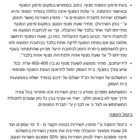
בעת סימון הזמנת מנוף, כתוב במפורש במקום סימון המנוף
ובאישור ההזמנה, כי עלות המנוף אינה כלולה במחיר הסופי והיא
תשולם ישירות לחברת המנופים ע" י מזמין השירות (אשר תוזמן
ע" י נותן השירות). מחיר שעת מנוף הנקוב במקום סימון המנוף
מתייחס לצד אחד בלבד של ההובלה, קרי או לכתובת המוצא או
לכתובת היעד, כנהוג בענף ההובלות. כמו כן, שעת המנוף תיחשב
מלאה גם אם נפתח המנוף לדקה אחת בלבד בכתובת המוצא ולא
ניתן להשתמש ביתרת הזמן לכתובת היעד מכיוון שהתמחור בענף
מתייחס ל" עד שעת מנוף אחת ולפתיחת מנוף אחת בלבד".
לידיעתכם, מחיר ממוצע לשעת מנוף נע בין 450-400 ש"ח. ככל
שיש צורך במנוף, בית העסק יפעל לתיאום הגעת המנוף ומנופאי.
התשלום על השירות הנ"ל ישולם על ידכם בנפרד ושלא באמצעות
בית העסק.
המשתמש מסכים ומודע כי נותן השירות אינו אחראי בכל צורה
ודרך ואף לא באופן חלקי, ישיר או עקיף בגין כל נזק שנגרם לתכולת
המשתמש או לצד ג' או לבניין ע"י חברת המנופים.
ביטול הזמנה
ביטול הזמנה ע"י מזמין השירות בטווח הקצר מ - 3 ימי עסקים ועד
24 שעות ממועד ההובלה מחייבת את מזמין השירות בתשלום
פיצוי מוסכם וישיר לנותן השירות בסך 50% מסכום השרות הנקוב