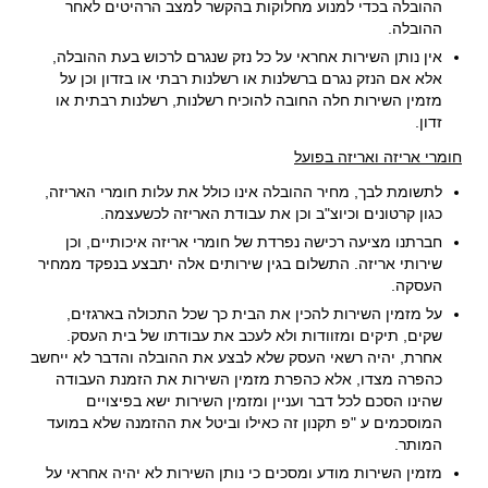
ההובלה בכדי למנוע מחלוקות בהקשר למצב הרהיטים לאחר
ההובלה.
אין נותן השירות אחראי על כל נזק שנגרם לרכוש בעת ההובלה,
אלא אם הנזק נגרם ברשלנות או רשלנות רבתי או בזדון וכן על
מזמין השירות חלה החובה להוכיח רשלנות, רשלנות רבתית או
זדון.
חומרי אריזה ואריזה בפועל
לתשומת לבך, מחיר ההובלה אינו כולל את עלות חומרי האריזה,
כגון קרטונים וכיוצ"ב וכן את עבודת האריזה לכשעצמה.
חברתנו מציעה רכישה נפרדת של חומרי אריזה איכותיים, וכן
שירותי אריזה. התשלום בגין שירותים אלה יתבצע בנפקד ממחיר
העסקה.
על מזמין השירות להכין את הבית כך שכל התכולה בארגזים,
שקים, תיקים ומזוודות ולא לעכב את עבודתו של בית העסק.
אחרת, יהיה רשאי העסק שלא לבצע את ההובלה והדבר לא ייחשב
כהפרה מצדו, אלא כהפרת מזמין השירות את הזמנת העבודה
שהינו הסכם לכל דבר ועניין ומזמין השירות ישא בפיצויים
המוסכמים ע "פ תקנון זה כאילו וביטל את ההזמנה שלא במועד
המותר.
מזמין השירות מודע ומסכים כי נותן השירות לא יהיה אחראי על